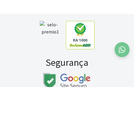
RA 1000
Segurança
Fale conosco:
WhatsApp
Seg a sex (exceto feriados) / das 8h às 20h
Sábado (9h às 13h)