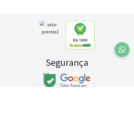
RA 1000
Segurança
Fale conosco:
WhatsApp
Seg a sex (exceto feriados) / das 8h às 20h
Sábado (9h às 13h)