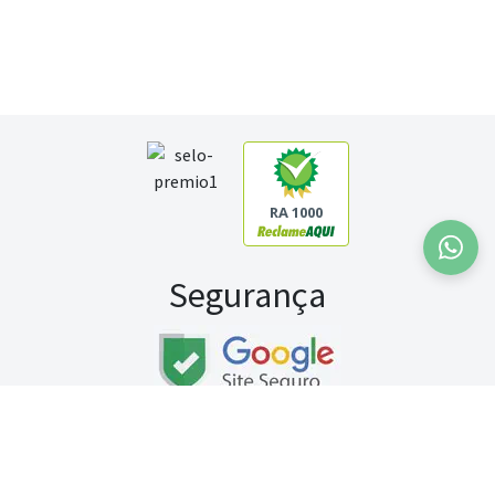
RA 1000
Segurança
Fale conosco:
WhatsApp
Seg a sex (exceto feriados) / das 8h às 20h
Sábado (9h às 13h)