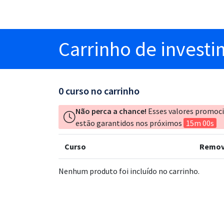
Carrinho
de invest
0
curso no carrinho
Não perca a chance!
Esses valores promoc
estão garantidos nos próximos
15m 00s
Curso
Remov
Nenhum produto foi incluído no carrinho.