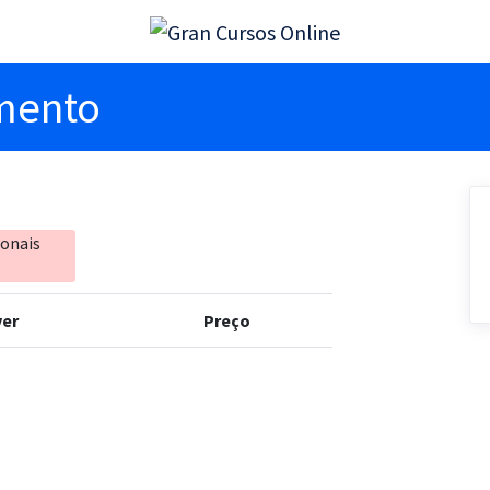
imento
ionais
er
Preço