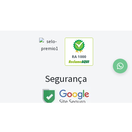
RA 1000
Segurança
Fale conosco:
WhatsApp
Seg a sex (exceto feriados) / das 8h às 20h
Sábado (9h às 13h)