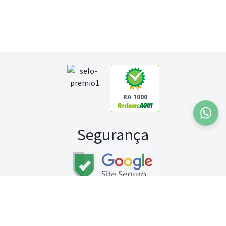
RA 1000
Segurança
Fale conosco:
WhatsApp
Seg a sex (exceto feriados) / das 8h às 20h
Sábado (9h às 13h)