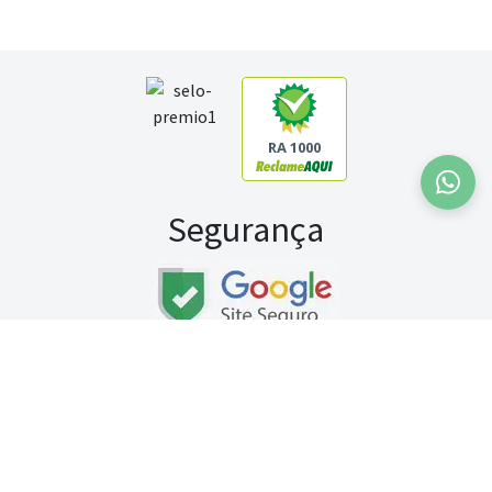
RA 1000
Segurança
Fale conosco:
WhatsApp
Seg a sex (exceto feriados) / das 8h às 20h
Sábado (9h às 13h)