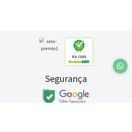
RA 1000
Segurança
Fale conosco:
WhatsApp
Seg a sex (exceto feriados) / das 8h às 20h
Sábado (9h às 13h)