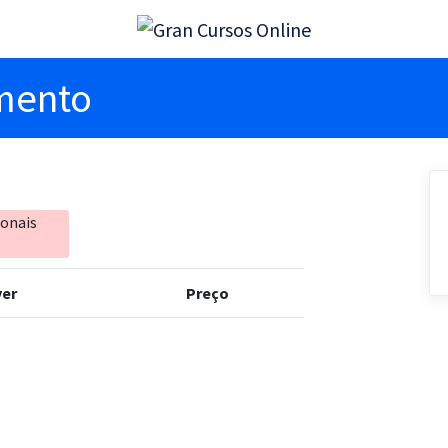
imento
ionais
er
Preço