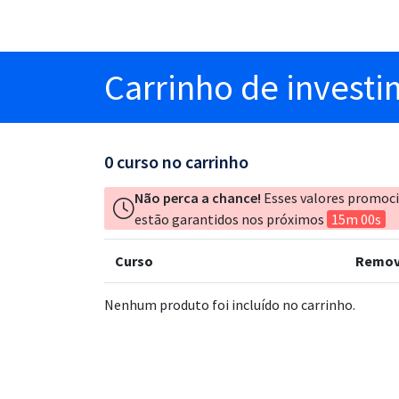
Carrinho
de invest
0
curso no carrinho
Não perca a chance!
Esses valores promoc
estão garantidos nos próximos
15m 00s
Curso
Remov
Nenhum produto foi incluído no carrinho.