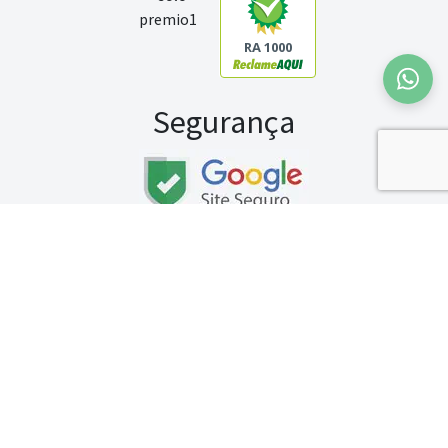
RA 1000
Segurança
Fale conosco:
WhatsApp
Seg a sex (exceto feriados) / das 8h às 20h
Sábado (9h às 13h)
Gran é uma marca da empresa
Gran Tecnologia e Educação S/A
, CNPJ:
18.260.822/0001-77, SBS Quadra 02, Bloco J, Lote 10, Edifício Carlton Tower, Sala 201, 2º
Andar, Asa Sul, Brasília-DF, CEP 70.070-120. Gran - 2026 © Todos os direitos reservados