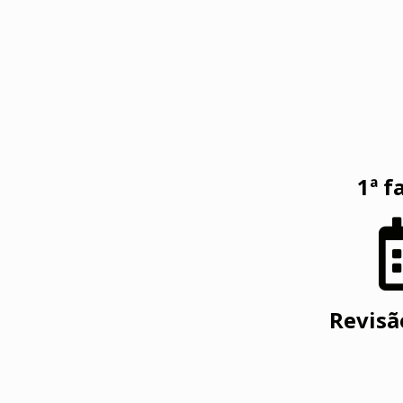
1ª f
Revisã