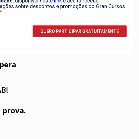
spera
AB!
 prova.