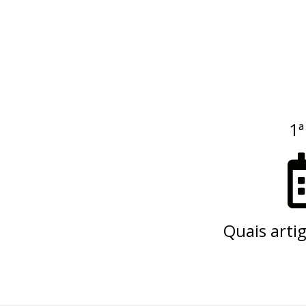
1ª
Quais artig