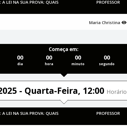
: A LEI NA SUA PROVA: QUAIS
PROFESSOR
Maria Christina
Começa em:
00
00
00
00
dia
hora
minuto
segundo
2025 - Quarta-Feira, 12:00
Horário
: A LEI NA SUA PROVA: QUAIS
PROFESSOR