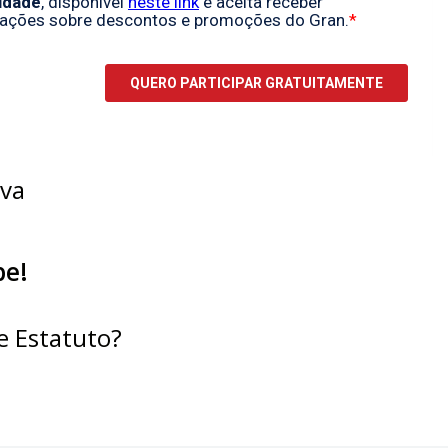
ova
be!
 e Estatuto?