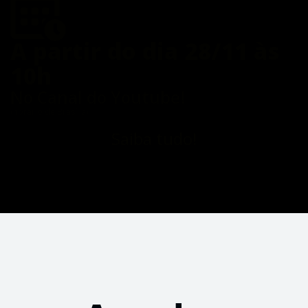
A partir do dia 28/11 às
10h
No Canal do Youtube!
(horário de Brasília)
Saiba tudo!