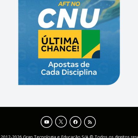
 2012-2026 Gran Tecnologia e Educação S/A © Todos os direitos re