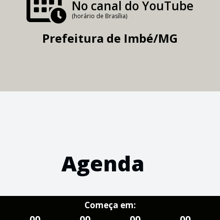
No canal do YouTube
(horário de Brasília)
Prefeitura de Imbé/MG
Agenda
Começa em:
00
00
00
00