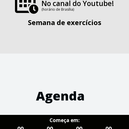
No canal do Youtube!
(horário de Brasília)
Semana de exercícios
Agenda
Começa em:
00
00
00
00