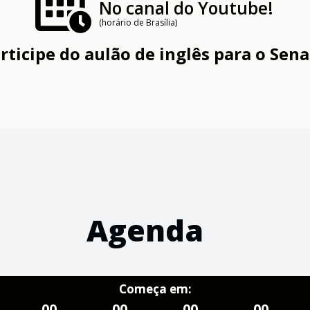
No canal do Youtube!
(horário de Brasília)
rticipe do aulão de inglês para o Sen
Agenda
Começa em:
00
00
00
00