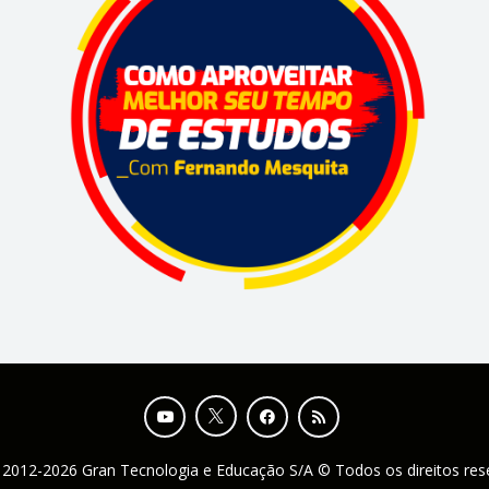
 2012-2026 Gran Tecnologia e Educação S/A © Todos os direitos re