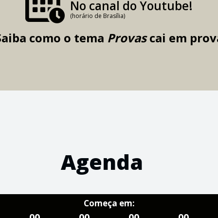
No canal do Youtube!
(horário de Brasília)
Saiba como o tema
Provas
cai em prov
Agenda
Começa em:
00
00
00
00