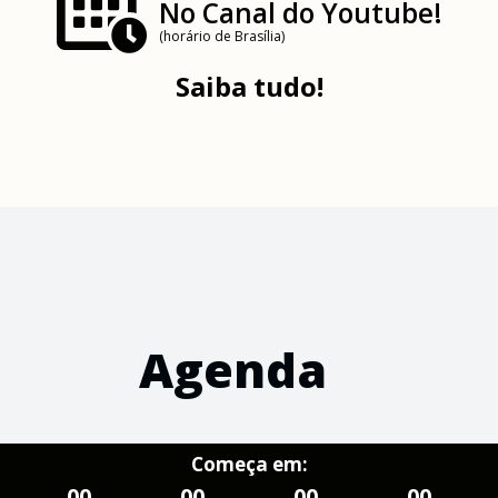
No Canal do Youtube!
(horário de Brasília)
Saiba tudo!
Agenda
Começa em:
00
00
00
00