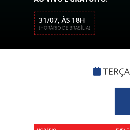
31/07, ÀS 18H
(HORÁRIO DE BRASÍLIA)
TERÇA-
HORÁRIO
EVENT