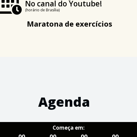
No canal do Youtube!
(horário de Brasília)
Maratona de exercícios
Agenda
Começa em:
00
00
00
00