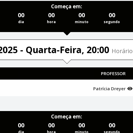
Começa em:
00
00
00
00
dia
hora
minuto
segundo
2025 - Quarta-Feira, 20:00
Horário
PROFESSOR
Patrícia Dreyer
Começa em:
00
00
00
00
dia
hora
minuto
segundo