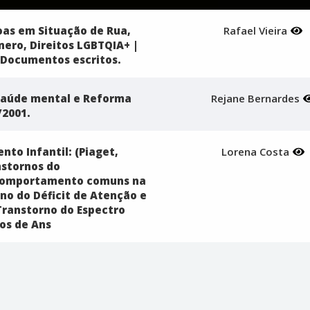
soas em Situação de Rua,
Rafael Vieira
nero, Direitos LGBTQIA+ |
 Documentos escritos.
 Saúde mental e Reforma
Rejane Bernardes
/2001.
nto Infantil: (Piaget,
Lorena Costa
nstornos do
Comportamento comuns na
no do Déficit de Atenção e
Transtorno do Espectro
nos de Ans