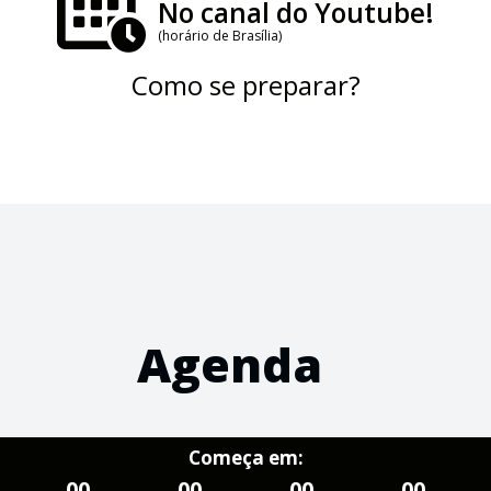
No canal do Youtube!
(horário de Brasília)
Como se preparar?
Agenda
Começa em:
00
00
00
00