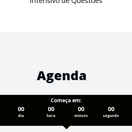
Intensivo de Questões
Agenda
Começa em:
00
00
00
00
dia
hora
minuto
segundo