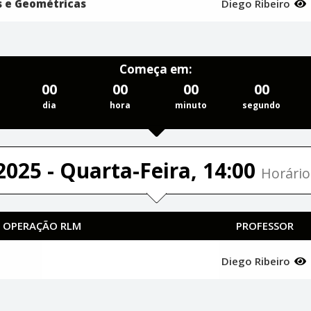
s e Geométricas
Diego Ribeiro
Começa em:
00
00
00
00
dia
hora
minuto
segundo
2025 - Quarta-Feira, 14:00
Horário
| OPERAÇÃO RLM
PROFESSOR
Diego Ribeiro