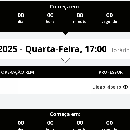
Começa em:
00
00
00
00
dia
hora
minuto
segundo
2025 - Quarta-Feira, 17:00
Horário
| OPERAÇÃO RLM
PROFESSOR
Diego Ribeiro
Começa em:
00
00
00
00
dia
hora
minuto
segundo