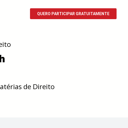
eito
0h
térias de Direito