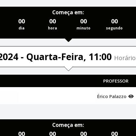
Começa em:
00
00
00
00
dia
hora
minuto
segundo
2024 - Quarta-Feira, 11:00
Horário
PROFESSOR
Érico Palazzo
Começa em:
00
00
00
00