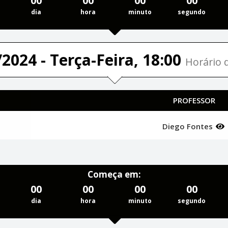
00
00
00
00
dia
hora
minuto
segundo
2024 - Terça-Feira, 18:00
Horário d
PROFESSOR
Diego Fontes
Começa em:
00
00
00
00
dia
hora
minuto
segundo