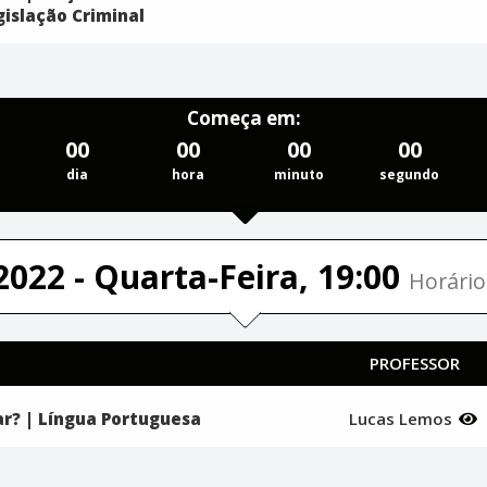
gislação Criminal
Começa em:
00
00
00
00
dia
hora
minuto
segundo
2022 - Quarta-Feira, 19:00
Horário
PROFESSOR
r? | Língua Portuguesa
Lucas Lemos