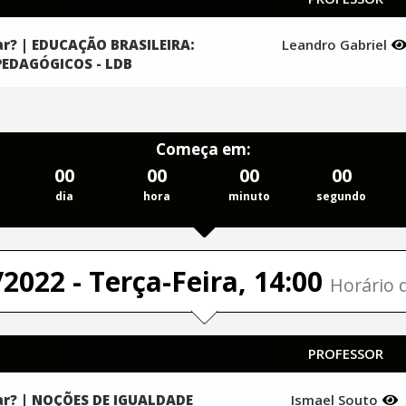
r? | EDUCAÇÃO BRASILEIRA:
Leandro Gabriel
PEDAGÓGICOS - LDB
Começa em:
00
00
00
00
dia
hora
minuto
segundo
2022 - Terça-Feira, 14:00
Horário d
PROFESSOR
ar? | NOÇÕES DE IGUALDADE
Ismael Souto