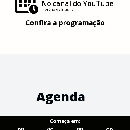
No canal do YouTube
(horário de Brasília)
Confira a programação
Agenda
Começa em:
00
00
00
00