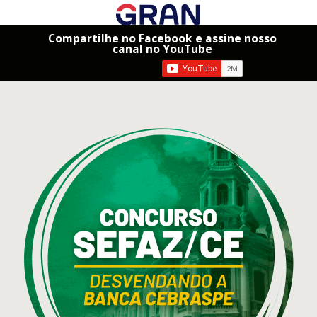
Compartilhe no Facebook e assine nosso
canal no YouTube