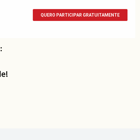
a:
de!