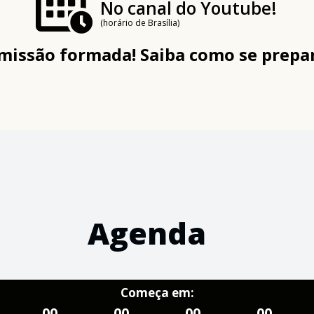
No canal do Youtube!
(horário de Brasília)
missão formada! Saiba como se prepar
Agenda
Começa em:
00
00
00
00