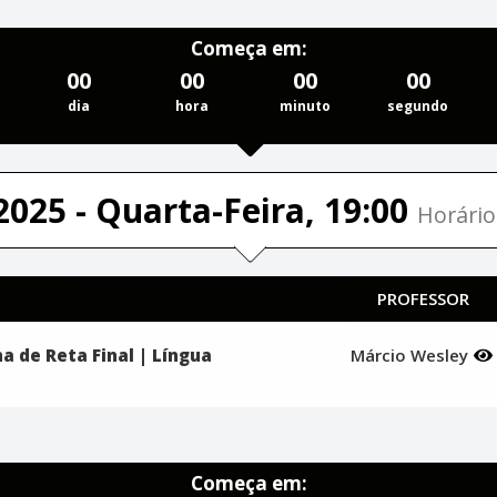
Começa em:
00
00
00
00
dia
hora
minuto
segundo
2025 - Quarta-Feira, 19:00
Horário
PROFESSOR
a de Reta Final | Língua
Márcio Wesley
Começa em: