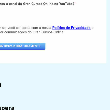
h
spera