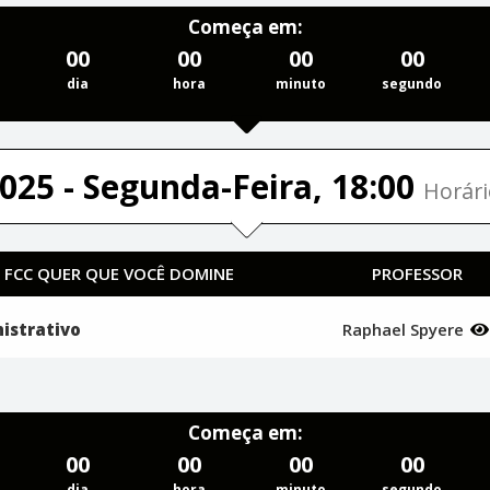
Começa em:
00
00
00
00
dia
hora
minuto
segundo
025 - Segunda-Feira, 18:00
Horári
A FCC QUER QUE VOCÊ DOMINE
PROFESSOR
istrativo
Raphael Spyere
Começa em:
00
00
00
00
dia
hora
minuto
segundo