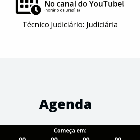
No canal do YouTube!
(horário de Brasília)
Técnico Judiciário: Judiciária
Agenda
Começa em:
00
00
00
00