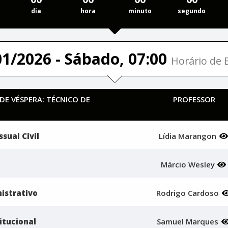
dia
hora
minuto
segundo
01/2026 - Sábado, 07:00
Horário de B
 DE VÉSPERA: TÉCNICO DE
PROFESSOR
sual Civil
Lídia Marangon
Márcio Wesley
istrativo
Rodrigo Cardoso
itucional
Samuel Marques