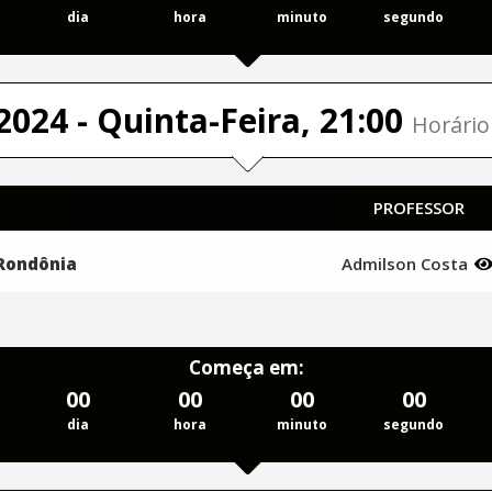
dia
hora
minuto
segundo
2024 - Quinta-Feira, 21:00
Horário 
PROFESSOR
 Rondônia
Admilson Costa
Começa em:
00
00
00
00
dia
hora
minuto
segundo