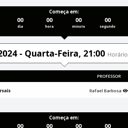
Começa em:
00
00
00
00
dia
hora
minuto
segundo
2024 - Quarta-Feira, 21:00
Horário
PROFESSOR
rsais
Rafael Barbosa
Começa em:
00
00
00
00