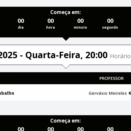
Começa em:
00
00
00
00
dia
hora
minuto
segundo
2025 - Quarta-Feira, 20:00
Horário
PROFESSOR
abalho
Gervásio Meireles
Começa em:
00
00
00
00