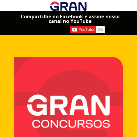
Compartilhe no Facebook e assine nosso
canal no YouTube