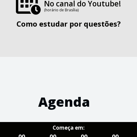
No canal do Youtube!
(horário de Brasília)
Como estudar por questões?
Agenda
Começa em:
00
00
00
00