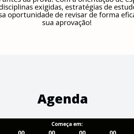
isciplinas exigidas, estratégias de estu
a oportunidade de revisar de forma efic
sua aprovação!
Agenda
Começa em:
00
00
00
00