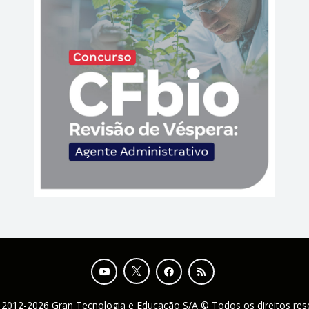
 2012-2026 Gran Tecnologia e Educação S/A © Todos os direitos re