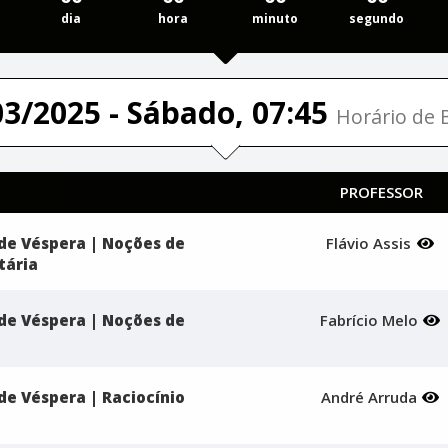
dia
hora
minuto
segundo
03/2025 - Sábado, 07:45
Horário de B
PROFESSOR
de Véspera | Noções de
Flávio Assis
tária
de Véspera | Noções de
Fabrício Melo
de Véspera | Raciocínio
André Arruda