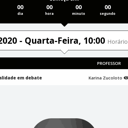
00
00
00
00
dia
hora
minuto
segundo
2020 - Quarta-Feira, 10:00
Horário
PROFESSOR
alidade em debate
Karina Zucoloto