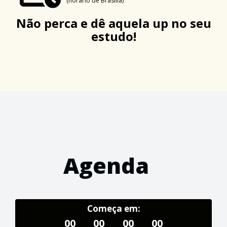
(horário de Brasília)
Não perca e dê aquela up no seu
estudo!
Agenda
Começa em:
00
00
00
00