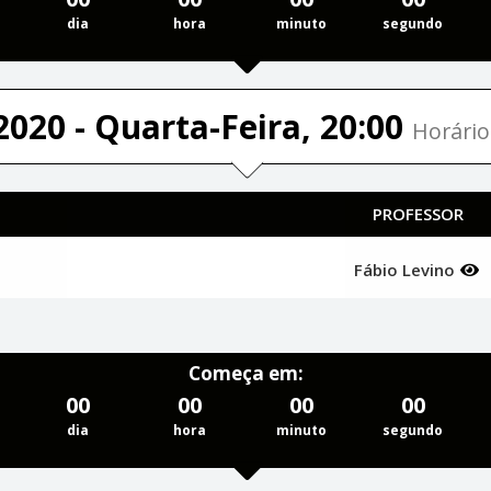
dia
hora
minuto
segundo
2020 - Quarta-Feira, 20:00
Horário
PROFESSOR
Fábio Levino
Começa em:
00
00
00
00
dia
hora
minuto
segundo