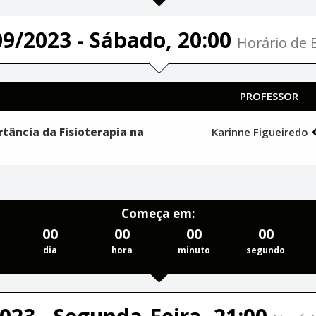
09/2023 - Sábado, 20:00
Horário de B
PROFESSOR
rtância da Fisioterapia na
Karinne Figueiredo
Começa em:
00
00
00
00
dia
hora
minuto
segundo