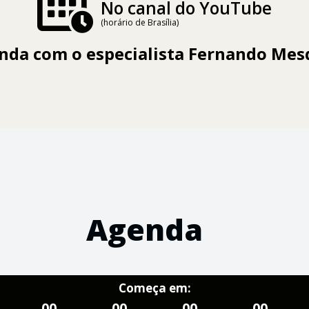
No canal do YouTube
(horário de Brasília)
nda com o especialista
Fernando Mes
Agenda
Começa em:
00
00
00
00