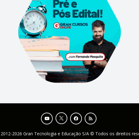
 2012-2026 Gran Tecnologia e Educação S/A © Todos os direitos re