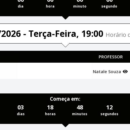
dia
hora
minuto
segundo
2026 - Terça-Feira, 19:00
Horário d
PROFESSOR
Natale Souza
Começa em:
03
18
48
11
dias
horas
minutos
segundos